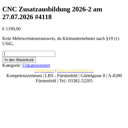
CNC Zusatzausbildung 2026-2 am
27.07.2026 #4118
€
1190,00
Kein Mehrwertsteuerausweis, da Kleinunternehmer nach §19 (1)
UStG.
CNC
Zusatzausbildung
In den Warenkorb
2026-
Kategorie:
Unkategorisiert
2
Impressum
|
Datenschutzhinweis
am
Kompetenzzentrum | LBS - Fürstenfeld | Gürtelgasse 8 | A-8280
27.07.2026
Fürstenfeld | Tel.: 03382-52205
#4118
Menge