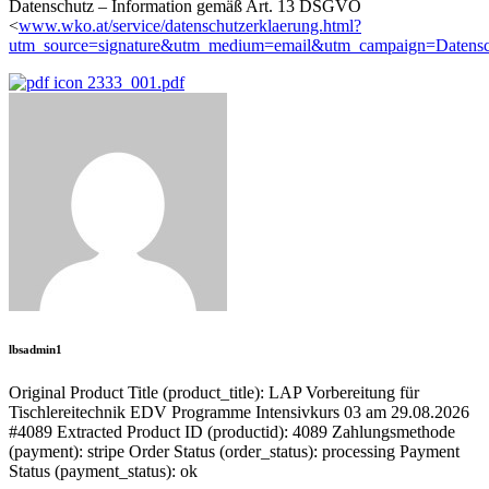
Datenschutz – Information gemäß Art. 13 DSGVO
<
www.wko.at/service/datenschutzerklaerung.html?
utm_source=signature&utm_medium=email&utm_campaign=Datenschu
2333_001.pdf
lbsadmin1
Original Product Title (product_title): LAP Vorbereitung für
Tischlereitechnik EDV Programme Intensivkurs 03 am 29.08.2026
#4089 Extracted Product ID (productid): 4089 Zahlungsmethode
(payment): stripe Order Status (order_status): processing Payment
Status (payment_status): ok