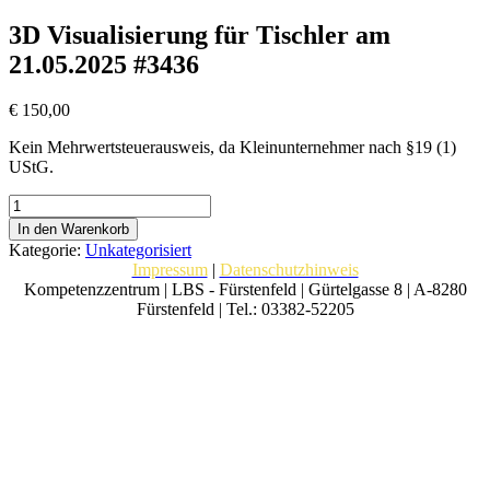
3D Visualisierung für Tischler am
21.05.2025 #3436
€
150,00
Kein Mehrwertsteuerausweis, da Kleinunternehmer nach §19 (1)
UStG.
3D
Visualisierung
In den Warenkorb
für
Kategorie:
Unkategorisiert
Tischler
Impressum
|
Datenschutzhinweis
am
Kompetenzzentrum | LBS - Fürstenfeld | Gürtelgasse 8 | A-8280
21.05.2025
Fürstenfeld | Tel.: 03382-52205
#3436
Menge