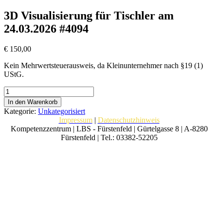
3D Visualisierung für Tischler am
24.03.2026 #4094
€
150,00
Kein Mehrwertsteuerausweis, da Kleinunternehmer nach §19 (1)
UStG.
3D
Visualisierung
In den Warenkorb
für
Kategorie:
Unkategorisiert
Tischler
Impressum
|
Datenschutzhinweis
am
Kompetenzzentrum | LBS - Fürstenfeld | Gürtelgasse 8 | A-8280
24.03.2026
Fürstenfeld | Tel.: 03382-52205
#4094
Menge