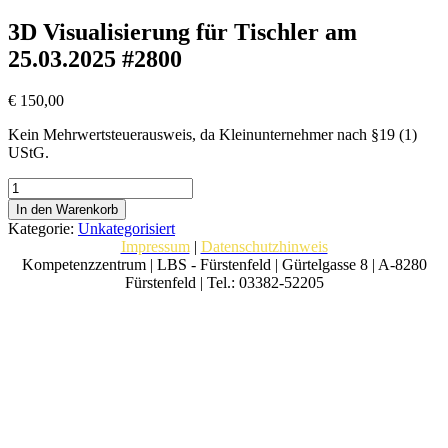
3D Visualisierung für Tischler am
25.03.2025 #2800
€
150,00
Kein Mehrwertsteuerausweis, da Kleinunternehmer nach §19 (1)
UStG.
3D
Visualisierung
In den Warenkorb
für
Kategorie:
Unkategorisiert
Tischler
Impressum
|
Datenschutzhinweis
am
Kompetenzzentrum | LBS - Fürstenfeld | Gürtelgasse 8 | A-8280
25.03.2025
Fürstenfeld | Tel.: 03382-52205
#2800
Menge