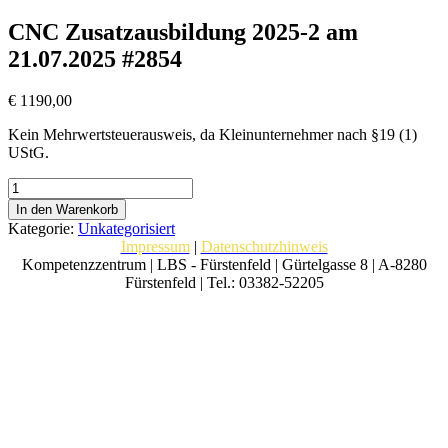
CNC Zusatzausbildung 2025-2 am
21.07.2025 #2854
€
1190,00
Kein Mehrwertsteuerausweis, da Kleinunternehmer nach §19 (1)
UStG.
CNC
Zusatzausbildung
In den Warenkorb
2025-
Kategorie:
Unkategorisiert
2
Impressum
|
Datenschutzhinweis
am
Kompetenzzentrum | LBS - Fürstenfeld | Gürtelgasse 8 | A-8280
21.07.2025
Fürstenfeld | Tel.: 03382-52205
#2854
Menge