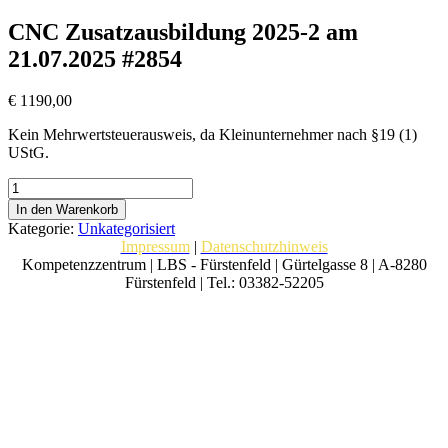
CNC Zusatzausbildung 2025-2 am
21.07.2025 #2854
€
1190,00
Kein Mehrwertsteuerausweis, da Kleinunternehmer nach §19 (1)
UStG.
CNC
Zusatzausbildung
In den Warenkorb
2025-
Kategorie:
Unkategorisiert
2
Impressum
|
Datenschutzhinweis
am
Kompetenzzentrum | LBS - Fürstenfeld | Gürtelgasse 8 | A-8280
21.07.2025
Fürstenfeld | Tel.: 03382-52205
#2854
Menge