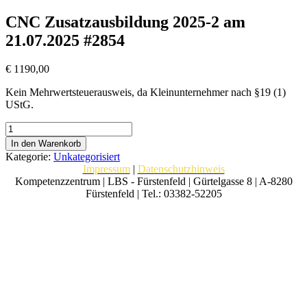
CNC Zusatzausbildung 2025-2 am
21.07.2025 #2854
€
1190,00
Kein Mehrwertsteuerausweis, da Kleinunternehmer nach §19 (1)
UStG.
CNC
Zusatzausbildung
In den Warenkorb
2025-
Kategorie:
Unkategorisiert
2
Impressum
|
Datenschutzhinweis
am
Kompetenzzentrum | LBS - Fürstenfeld | Gürtelgasse 8 | A-8280
21.07.2025
Fürstenfeld | Tel.: 03382-52205
#2854
Menge