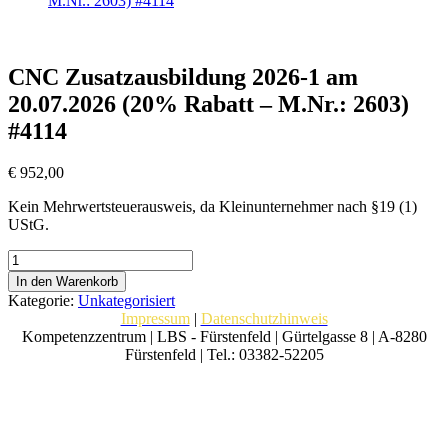
M.Nr.: 2603) #4114
CNC Zusatzausbildung 2026-1 am
20.07.2026 (20% Rabatt – M.Nr.: 2603)
#4114
€
952,00
Kein Mehrwertsteuerausweis, da Kleinunternehmer nach §19 (1)
UStG.
CNC
Zusatzausbildung
In den Warenkorb
2026-
Kategorie:
Unkategorisiert
1
Impressum
|
Datenschutzhinweis
am
Kompetenzzentrum | LBS - Fürstenfeld | Gürtelgasse 8 | A-8280
20.07.2026
Fürstenfeld | Tel.: 03382-52205
(20%
Rabatt
-
M.Nr.:
2603)