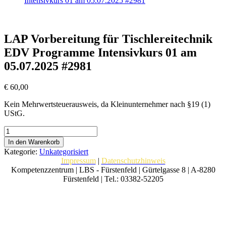
Intensivkurs 01 am 05.07.2025 #2981
LAP Vorbereitung für Tischlereitechnik
EDV Programme Intensivkurs 01 am
05.07.2025 #2981
€
60,00
Kein Mehrwertsteuerausweis, da Kleinunternehmer nach §19 (1)
UStG.
LAP
Vorbereitung
In den Warenkorb
für
Kategorie:
Unkategorisiert
Tischlereitechnik
Impressum
|
Datenschutzhinweis
EDV
Kompetenzzentrum | LBS - Fürstenfeld | Gürtelgasse 8 | A-8280
Programme
Fürstenfeld | Tel.: 03382-52205
Intensivkurs
01
am
05.07.2025
#2981