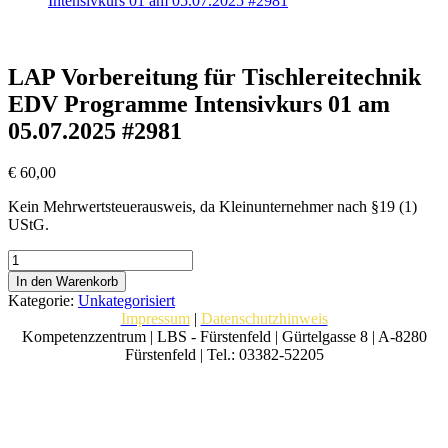
Intensivkurs 01 am 05.07.2025 #2981
LAP Vorbereitung für Tischlereitechnik
EDV Programme Intensivkurs 01 am
05.07.2025 #2981
€
60,00
Kein Mehrwertsteuerausweis, da Kleinunternehmer nach §19 (1)
UStG.
LAP
Vorbereitung
In den Warenkorb
für
Kategorie:
Unkategorisiert
Tischlereitechnik
Impressum
|
Datenschutzhinweis
EDV
Kompetenzzentrum | LBS - Fürstenfeld | Gürtelgasse 8 | A-8280
Programme
Fürstenfeld | Tel.: 03382-52205
Intensivkurs
01
am
05.07.2025
#2981