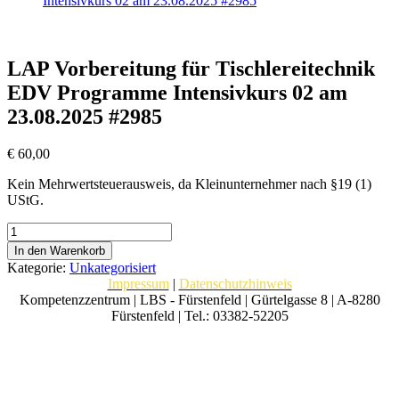
Intensivkurs 02 am 23.08.2025 #2985
LAP Vorbereitung für Tischlereitechnik
EDV Programme Intensivkurs 02 am
23.08.2025 #2985
€
60,00
Kein Mehrwertsteuerausweis, da Kleinunternehmer nach §19 (1)
UStG.
LAP
Vorbereitung
In den Warenkorb
für
Kategorie:
Unkategorisiert
Tischlereitechnik
Impressum
|
Datenschutzhinweis
EDV
Kompetenzzentrum | LBS - Fürstenfeld | Gürtelgasse 8 | A-8280
Programme
Fürstenfeld | Tel.: 03382-52205
Intensivkurs
02
am
23.08.2025
#2985