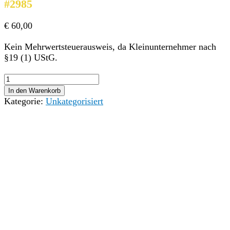
#2985
€
60,00
Kein Mehrwertsteuerausweis, da Kleinunternehmer nach
§19 (1) UStG.
LAP
Vorbereitung
In den Warenkorb
für
Kategorie:
Unkategorisiert
Tischlereitechnik
EDV
Programme
Intensivkurs
02
am
23.08.2025
#2985
Menge