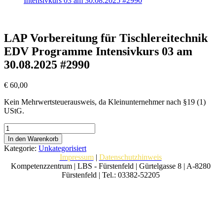
Intensivkurs 03 am 30.08.2025 #2990
LAP Vorbereitung für Tischlereitechnik
EDV Programme Intensivkurs 03 am
30.08.2025 #2990
€
60,00
Kein Mehrwertsteuerausweis, da Kleinunternehmer nach §19 (1)
UStG.
LAP
Vorbereitung
In den Warenkorb
für
Kategorie:
Unkategorisiert
Tischlereitechnik
Impressum
|
Datenschutzhinweis
EDV
Kompetenzzentrum | LBS - Fürstenfeld | Gürtelgasse 8 | A-8280
Programme
Fürstenfeld | Tel.: 03382-52205
Intensivkurs
03
am
30.08.2025
#2990