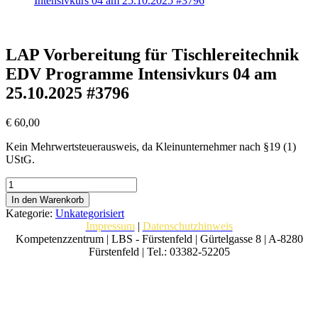
Intensivkurs 04 am 25.10.2025 #3796
LAP Vorbereitung für Tischlereitechnik
EDV Programme Intensivkurs 04 am
25.10.2025 #3796
€
60,00
Kein Mehrwertsteuerausweis, da Kleinunternehmer nach §19 (1)
UStG.
LAP
Vorbereitung
In den Warenkorb
für
Kategorie:
Unkategorisiert
Tischlereitechnik
Impressum
|
Datenschutzhinweis
EDV
Kompetenzzentrum | LBS - Fürstenfeld | Gürtelgasse 8 | A-8280
Programme
Fürstenfeld | Tel.: 03382-52205
Intensivkurs
04
am
25.10.2025
#3796