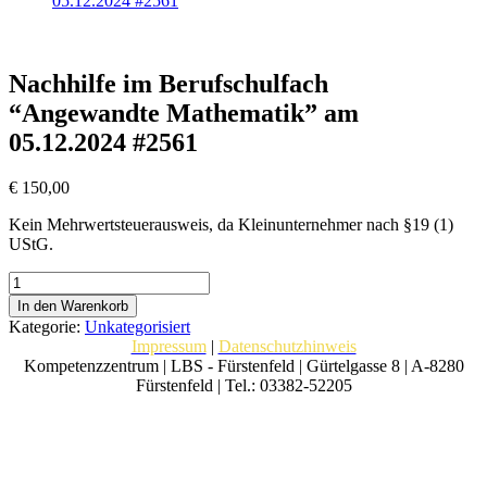
05.12.2024 #2561
Nachhilfe im Berufschulfach
“Angewandte Mathematik” am
05.12.2024 #2561
€
150,00
Kein Mehrwertsteuerausweis, da Kleinunternehmer nach §19 (1)
UStG.
Nachhilfe
im
In den Warenkorb
Berufschulfach
Kategorie:
Unkategorisiert
“Angewandte
Impressum
|
Datenschutzhinweis
Mathematik”
Kompetenzzentrum | LBS - Fürstenfeld | Gürtelgasse 8 | A-8280
am
Fürstenfeld | Tel.: 03382-52205
05.12.2024
#2561
Menge