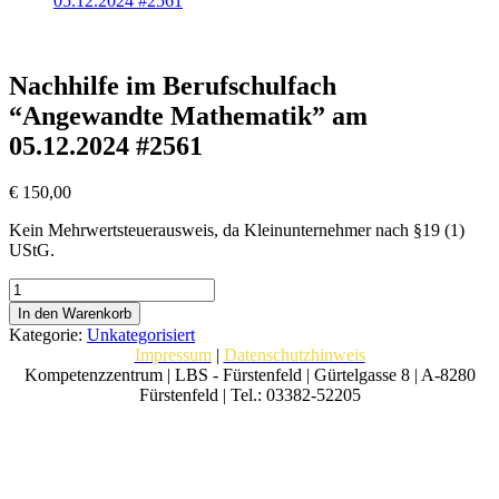
05.12.2024 #2561
Nachhilfe im Berufschulfach
“Angewandte Mathematik” am
05.12.2024 #2561
€
150,00
Kein Mehrwertsteuerausweis, da Kleinunternehmer nach §19 (1)
UStG.
Nachhilfe
im
In den Warenkorb
Berufschulfach
Kategorie:
Unkategorisiert
“Angewandte
Impressum
|
Datenschutzhinweis
Mathematik”
Kompetenzzentrum | LBS - Fürstenfeld | Gürtelgasse 8 | A-8280
am
Fürstenfeld | Tel.: 03382-52205
05.12.2024
#2561
Menge