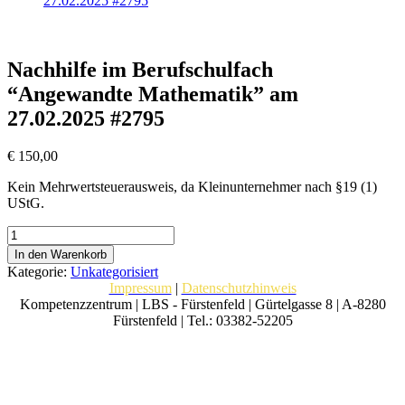
27.02.2025 #2795
Nachhilfe im Berufschulfach
“Angewandte Mathematik” am
27.02.2025 #2795
€
150,00
Kein Mehrwertsteuerausweis, da Kleinunternehmer nach §19 (1)
UStG.
Nachhilfe
im
In den Warenkorb
Berufschulfach
Kategorie:
Unkategorisiert
“Angewandte
Impressum
|
Datenschutzhinweis
Mathematik”
Kompetenzzentrum | LBS - Fürstenfeld | Gürtelgasse 8 | A-8280
am
Fürstenfeld | Tel.: 03382-52205
27.02.2025
#2795
Menge