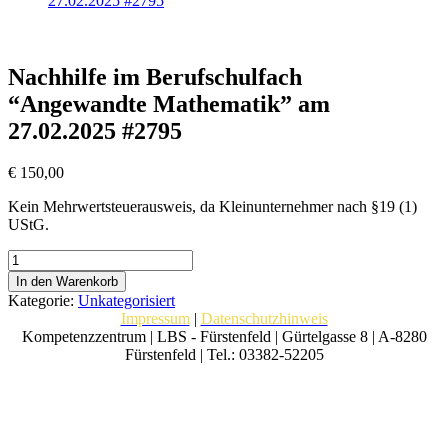
27.02.2025 #2795
Nachhilfe im Berufschulfach
“Angewandte Mathematik” am
27.02.2025 #2795
€
150,00
Kein Mehrwertsteuerausweis, da Kleinunternehmer nach §19 (1)
UStG.
Nachhilfe
im
In den Warenkorb
Berufschulfach
Kategorie:
Unkategorisiert
“Angewandte
Impressum
|
Datenschutzhinweis
Mathematik”
Kompetenzzentrum | LBS - Fürstenfeld | Gürtelgasse 8 | A-8280
am
Fürstenfeld | Tel.: 03382-52205
27.02.2025
#2795
Menge