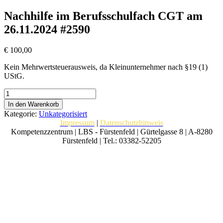
Nachhilfe im Berufsschulfach CGT am
26.11.2024 #2590
€
100,00
Kein Mehrwertsteuerausweis, da Kleinunternehmer nach §19 (1)
UStG.
Nachhilfe
im
In den Warenkorb
Berufsschulfach
Kategorie:
Unkategorisiert
CGT
Impressum
|
Datenschutzhinweis
am
Kompetenzzentrum | LBS - Fürstenfeld | Gürtelgasse 8 | A-8280
26.11.2024
Fürstenfeld | Tel.: 03382-52205
#2590
Menge