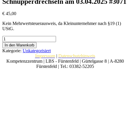
Schnupperdrechseln am 03.04.2025 #3071
€
45,00
Kein Mehrwertsteuerausweis, da Kleinunternehmer nach §19 (1)
UStG.
Schnupperdrechseln
am
In den Warenkorb
03.04.2025
Kategorie:
Unkategorisiert
#3071
Impressum
|
Datenschutzhinweis
Menge
Kompetenzzentrum | LBS - Fürstenfeld | Gürtelgasse 8 | A-8280
Fürstenfeld | Tel.: 03382-52205