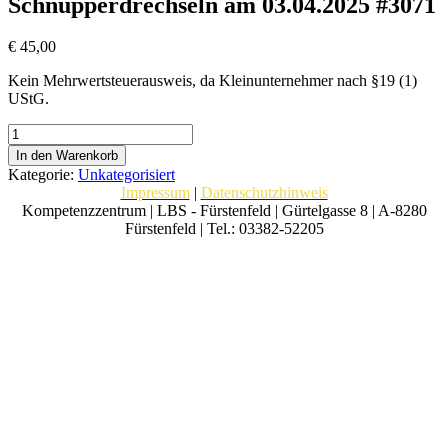
Schnupperdrechseln am 03.04.2025 #3071
€
45,00
Kein Mehrwertsteuerausweis, da Kleinunternehmer nach §19 (1)
UStG.
Schnupperdrechseln
am
In den Warenkorb
03.04.2025
Kategorie:
Unkategorisiert
#3071
Impressum
|
Datenschutzhinweis
Menge
Kompetenzzentrum | LBS - Fürstenfeld | Gürtelgasse 8 | A-8280
Fürstenfeld | Tel.: 03382-52205