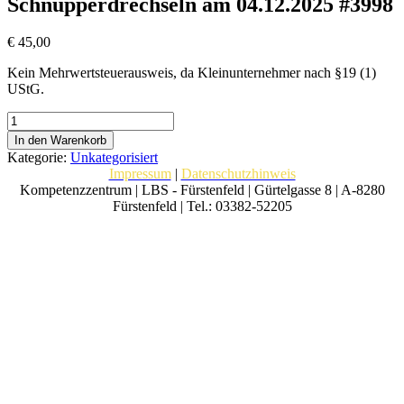
Schnupperdrechseln am 04.12.2025 #3998
€
45,00
Kein Mehrwertsteuerausweis, da Kleinunternehmer nach §19 (1)
UStG.
Schnupperdrechseln
am
In den Warenkorb
04.12.2025
Kategorie:
Unkategorisiert
#3998
Impressum
|
Datenschutzhinweis
Menge
Kompetenzzentrum | LBS - Fürstenfeld | Gürtelgasse 8 | A-8280
Fürstenfeld | Tel.: 03382-52205