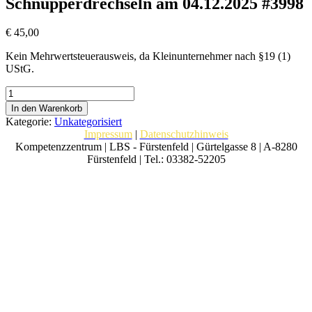
Schnupperdrechseln am 04.12.2025 #3998
€
45,00
Kein Mehrwertsteuerausweis, da Kleinunternehmer nach §19 (1)
UStG.
Schnupperdrechseln
am
In den Warenkorb
04.12.2025
Kategorie:
Unkategorisiert
#3998
Impressum
|
Datenschutzhinweis
Menge
Kompetenzzentrum | LBS - Fürstenfeld | Gürtelgasse 8 | A-8280
Fürstenfeld | Tel.: 03382-52205