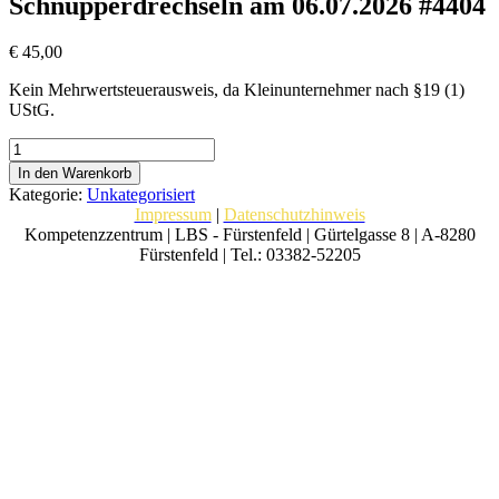
Schnupperdrechseln am 06.07.2026 #4404
€
45,00
Kein Mehrwertsteuerausweis, da Kleinunternehmer nach §19 (1)
UStG.
Schnupperdrechseln
am
In den Warenkorb
06.07.2026
Kategorie:
Unkategorisiert
#4404
Impressum
|
Datenschutzhinweis
Menge
Kompetenzzentrum | LBS - Fürstenfeld | Gürtelgasse 8 | A-8280
Fürstenfeld | Tel.: 03382-52205