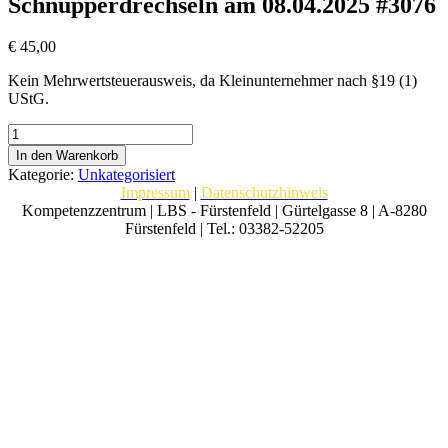
Schnupperdrechseln am 08.04.2025 #3076
€
45,00
Kein Mehrwertsteuerausweis, da Kleinunternehmer nach §19 (1)
UStG.
Schnupperdrechseln
am
In den Warenkorb
08.04.2025
Kategorie:
Unkategorisiert
#3076
Impressum
|
Datenschutzhinweis
Menge
Kompetenzzentrum | LBS - Fürstenfeld | Gürtelgasse 8 | A-8280
Fürstenfeld | Tel.: 03382-52205