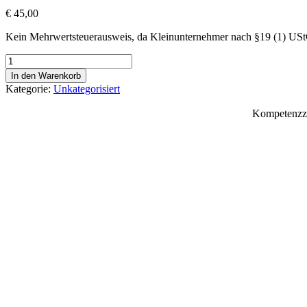
€
45,00
Kein Mehrwertsteuerausweis, da Kleinunternehmer nach §19 (1) US
Schnupperdrechseln
am
In den Warenkorb
13.02.2025
Kategorie:
Unkategorisiert
#2828
Menge
Kompetenzzen