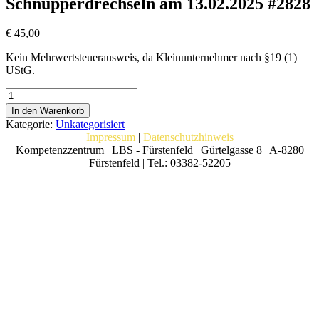
Schnupperdrechseln am 13.02.2025 #2828
€
45,00
Kein Mehrwertsteuerausweis, da Kleinunternehmer nach §19 (1)
UStG.
Schnupperdrechseln
am
In den Warenkorb
13.02.2025
Kategorie:
Unkategorisiert
#2828
Impressum
|
Datenschutzhinweis
Menge
Kompetenzzentrum | LBS - Fürstenfeld | Gürtelgasse 8 | A-8280
Fürstenfeld | Tel.: 03382-52205