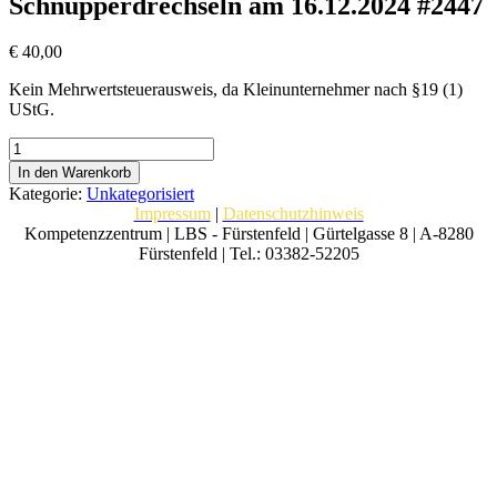
Schnupperdrechseln am 16.12.2024 #2447
€
40,00
Kein Mehrwertsteuerausweis, da Kleinunternehmer nach §19 (1)
UStG.
Schnupperdrechseln
am
In den Warenkorb
16.12.2024
Kategorie:
Unkategorisiert
#2447
Impressum
|
Datenschutzhinweis
Menge
Kompetenzzentrum | LBS - Fürstenfeld | Gürtelgasse 8 | A-8280
Fürstenfeld | Tel.: 03382-52205