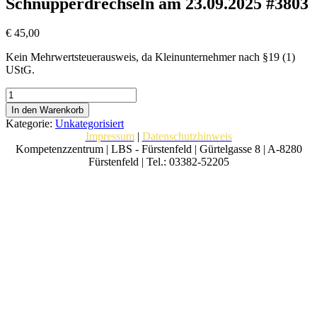
Schnupperdrechseln am 23.09.2025 #3803
€
45,00
Kein Mehrwertsteuerausweis, da Kleinunternehmer nach §19 (1)
UStG.
Schnupperdrechseln
am
In den Warenkorb
23.09.2025
Kategorie:
Unkategorisiert
#3803
Impressum
|
Datenschutzhinweis
Menge
Kompetenzzentrum | LBS - Fürstenfeld | Gürtelgasse 8 | A-8280
Fürstenfeld | Tel.: 03382-52205