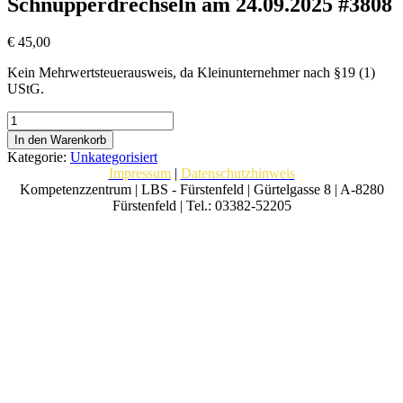
Schnupperdrechseln am 24.09.2025 #3808
€
45,00
Kein Mehrwertsteuerausweis, da Kleinunternehmer nach §19 (1)
UStG.
Schnupperdrechseln
am
In den Warenkorb
24.09.2025
Kategorie:
Unkategorisiert
#3808
Impressum
|
Datenschutzhinweis
Menge
Kompetenzzentrum | LBS - Fürstenfeld | Gürtelgasse 8 | A-8280
Fürstenfeld | Tel.: 03382-52205