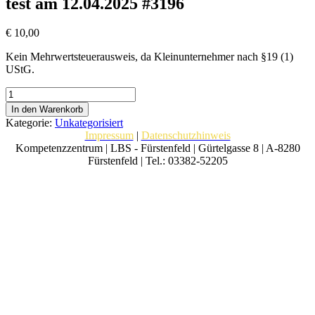
test am 12.04.2025 #3196
€
10,00
Kein Mehrwertsteuerausweis, da Kleinunternehmer nach §19 (1)
UStG.
test
am
In den Warenkorb
12.04.2025
Kategorie:
Unkategorisiert
#3196
Impressum
|
Datenschutzhinweis
Menge
Kompetenzzentrum | LBS - Fürstenfeld | Gürtelgasse 8 | A-8280
Fürstenfeld | Tel.: 03382-52205