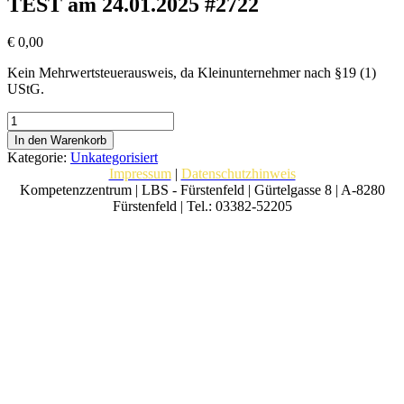
TEST am 24.01.2025 #2722
€
0,00
Kein Mehrwertsteuerausweis, da Kleinunternehmer nach §19 (1)
UStG.
TEST
am
In den Warenkorb
24.01.2025
Kategorie:
Unkategorisiert
#2722
Impressum
|
Datenschutzhinweis
Menge
Kompetenzzentrum | LBS - Fürstenfeld | Gürtelgasse 8 | A-8280
Fürstenfeld | Tel.: 03382-52205