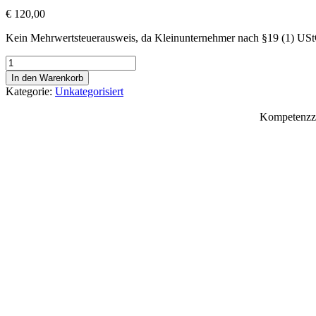
€
120,00
Kein Mehrwertsteuerausweis, da Kleinunternehmer nach §19 (1) US
Vorbereitungskurs
1
In den Warenkorb
für
Kategorie:
Unkategorisiert
die
Lehrabschlussprüfung
Kompetenzzen
für
Tischlereitechnik
(ALT)
am
14.06.2025
#2756
Menge