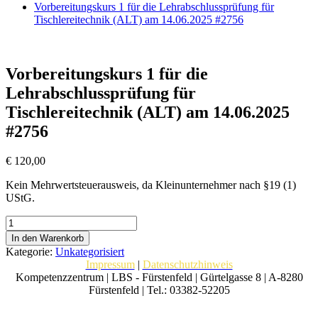
Vorbereitungskurs 1 für die Lehrabschlussprüfung für
Tischlereitechnik (ALT) am 14.06.2025 #2756
Vorbereitungskurs 1 für die
Lehrabschlussprüfung für
Tischlereitechnik (ALT) am 14.06.2025
#2756
€
120,00
Kein Mehrwertsteuerausweis, da Kleinunternehmer nach §19 (1)
UStG.
Vorbereitungskurs
1
In den Warenkorb
für
Kategorie:
Unkategorisiert
die
Impressum
|
Datenschutzhinweis
Lehrabschlussprüfung
Kompetenzzentrum | LBS - Fürstenfeld | Gürtelgasse 8 | A-8280
für
Fürstenfeld | Tel.: 03382-52205
Tischlereitechnik
(ALT)