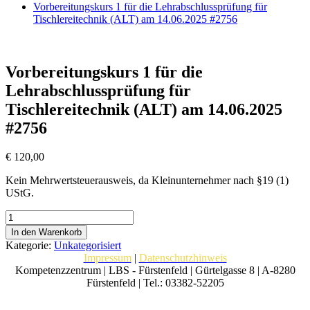
Vorbereitungskurs 1 für die Lehrabschlussprüfung für
Tischlereitechnik (ALT) am 14.06.2025 #2756
Vorbereitungskurs 1 für die
Lehrabschlussprüfung für
Tischlereitechnik (ALT) am 14.06.2025
#2756
€
120,00
Kein Mehrwertsteuerausweis, da Kleinunternehmer nach §19 (1)
UStG.
Vorbereitungskurs
1
In den Warenkorb
für
Kategorie:
Unkategorisiert
die
Impressum
|
Datenschutzhinweis
Lehrabschlussprüfung
Kompetenzzentrum | LBS - Fürstenfeld | Gürtelgasse 8 | A-8280
für
Fürstenfeld | Tel.: 03382-52205
Tischlereitechnik
(ALT)