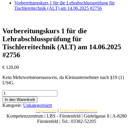
Vorbereitungskurs 1 für die Lehrabschlussprüfung für
Tischlereitechnik (ALT) am 14.06.2025 #2756
Vorbereitungskurs 1 für die
Lehrabschlussprüfung für
Tischlereitechnik (ALT) am 14.06.2025
#2756
€
120,00
Kein Mehrwertsteuerausweis, da Kleinunternehmer nach §19 (1)
UStG.
Vorbereitungskurs
1
In den Warenkorb
für
Kategorie:
Unkategorisiert
die
Impressum
|
Datenschutzhinweis
Lehrabschlussprüfung
Kompetenzzentrum | LBS - Fürstenfeld | Gürtelgasse 8 | A-8280
für
Fürstenfeld | Tel.: 03382-52205
Tischlereitechnik
(ALT)