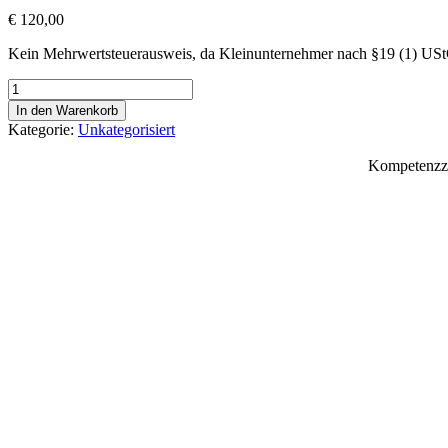
€
120,00
Kein Mehrwertsteuerausweis, da Kleinunternehmer nach §19 (1) US
Vorbereitungskurs
1
In den Warenkorb
für
Kategorie:
Unkategorisiert
die
Lehrabschlussprüfung
Kompetenzzen
für
Tischlereitechnik
am
04.07.2026
#4129
Menge