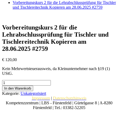
Vorbereitungskurs 2 für die Lehrabschlussprüfung für Tischler
und Tischlereitechnik Kopieren am 28.06.2025 #2759
Vorbereitungskurs 2 für die
Lehrabschlussprüfung für Tischler und
Tischlereitechnik Kopieren am
28.06.2025 #2759
€
120,00
Kein Mehrwertsteuerausweis, da Kleinunternehmer nach §19 (1)
UStG.
Vorbereitungskurs
2
In den Warenkorb
für
Kategorie:
Unkategorisiert
die
Impressum
|
Datenschutzhinweis
Lehrabschlussprüfung
Kompetenzzentrum | LBS - Fürstenfeld | Gürtelgasse 8 | A-8280
für
Fürstenfeld | Tel.: 03382-52205
Tischler
und