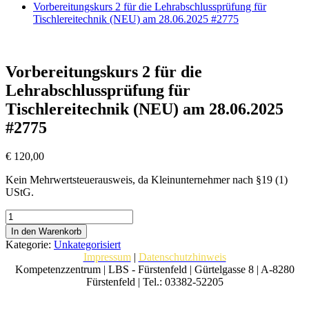
Vorbereitungskurs 2 für die Lehrabschlussprüfung für
Tischlereitechnik (NEU) am 28.06.2025 #2775
Vorbereitungskurs 2 für die
Lehrabschlussprüfung für
Tischlereitechnik (NEU) am 28.06.2025
#2775
€
120,00
Kein Mehrwertsteuerausweis, da Kleinunternehmer nach §19 (1)
UStG.
Vorbereitungskurs
2
In den Warenkorb
für
Kategorie:
Unkategorisiert
die
Impressum
|
Datenschutzhinweis
Lehrabschlussprüfung
Kompetenzzentrum | LBS - Fürstenfeld | Gürtelgasse 8 | A-8280
für
Fürstenfeld | Tel.: 03382-52205
Tischlereitechnik
(NEU)