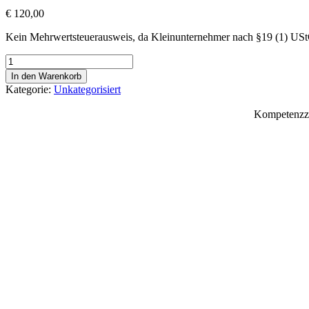
€
120,00
Kein Mehrwertsteuerausweis, da Kleinunternehmer nach §19 (1) US
Vorbereitungskurs
2
In den Warenkorb
für
Kategorie:
Unkategorisiert
die
Lehrabschlussprüfung
Kompetenzzen
für
Tischlereitechnik
(NEU)
am
28.06.2025
#2775
Menge