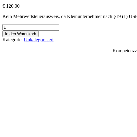
€
120,00
Kein Mehrwertsteuerausweis, da Kleinunternehmer nach §19 (1) US
Vorbereitungskurs
2
In den Warenkorb
für
Kategorie:
Unkategorisiert
die
Lehrabschlussprüfung
Kompetenzzen
für
Tischlereitechnik
(NEU)
am
28.06.2025
#2775
Menge