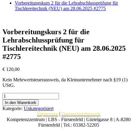
Vorbereitungskurs 2 für die Lehrabschlussprüfung für
Tischlereitechnik (NEU) am 28.06.2025 #2775
Vorbereitungskurs 2 für die
Lehrabschlussprüfung für
Tischlereitechnik (NEU) am 28.06.2025
#2775
€
120,00
Kein Mehrwertsteuerausweis, da Kleinunternehmer nach §19 (1)
UStG.
Vorbereitungskurs
2
In den Warenkorb
für
Kategorie:
Unkategorisiert
die
Impressum
|
Datenschutzhinweis
Lehrabschlussprüfung
Kompetenzzentrum | LBS - Fürstenfeld | Gürtelgasse 8 | A-8280
für
Fürstenfeld | Tel.: 03382-52205
Tischlereitechnik
(NEU)