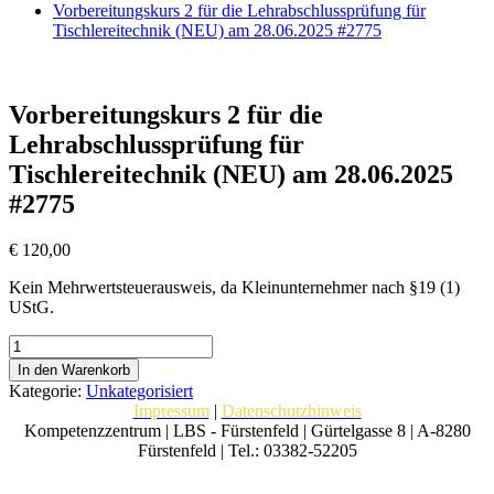
Vorbereitungskurs 2 für die Lehrabschlussprüfung für
Tischlereitechnik (NEU) am 28.06.2025 #2775
Vorbereitungskurs 2 für die
Lehrabschlussprüfung für
Tischlereitechnik (NEU) am 28.06.2025
#2775
€
120,00
Kein Mehrwertsteuerausweis, da Kleinunternehmer nach §19 (1)
UStG.
Vorbereitungskurs
2
In den Warenkorb
für
Kategorie:
Unkategorisiert
die
Impressum
|
Datenschutzhinweis
Lehrabschlussprüfung
Kompetenzzentrum | LBS - Fürstenfeld | Gürtelgasse 8 | A-8280
für
Fürstenfeld | Tel.: 03382-52205
Tischlereitechnik
(NEU)