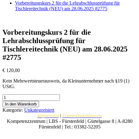
Vorbereitungskurs 2 für die Lehrabschlussprüfung für
Tischlereitechnik (NEU) am 28.06.2025 #2775
Vorbereitungskurs 2 für die
Lehrabschlussprüfung für
Tischlereitechnik (NEU) am 28.06.2025
#2775
€
120,00
Kein Mehrwertsteuerausweis, da Kleinunternehmer nach §19 (1)
UStG.
Vorbereitungskurs
2
In den Warenkorb
für
Kategorie:
Unkategorisiert
die
Impressum
|
Datenschutzhinweis
Lehrabschlussprüfung
Kompetenzzentrum | LBS - Fürstenfeld | Gürtelgasse 8 | A-8280
für
Fürstenfeld | Tel.: 03382-52205
Tischlereitechnik
(NEU)