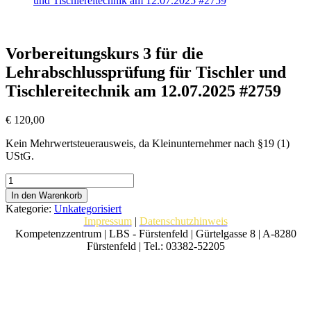
und Tischlereitechnik am 12.07.2025 #2759
Vorbereitungskurs 3 für die
Lehrabschlussprüfung für Tischler und
Tischlereitechnik am 12.07.2025 #2759
€
120,00
Kein Mehrwertsteuerausweis, da Kleinunternehmer nach §19 (1)
UStG.
Vorbereitungskurs
3
In den Warenkorb
für
Kategorie:
Unkategorisiert
die
Impressum
|
Datenschutzhinweis
Lehrabschlussprüfung
Kompetenzzentrum | LBS - Fürstenfeld | Gürtelgasse 8 | A-8280
für
Fürstenfeld | Tel.: 03382-52205
Tischler
und
Tischlereitechnik
am
12.07.2025