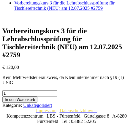
Vorbereitungskurs 3 für die Lehrabschlussprüfung für
Tischlereitechnik (NEU) am 12.07.2025 #2759
Vorbereitungskurs 3 für die
Lehrabschlussprüfung für
Tischlereitechnik (NEU) am 12.07.2025
#2759
€
120,00
Kein Mehrwertsteuerausweis, da Kleinunternehmer nach §19 (1)
UStG.
Vorbereitungskurs
3
In den Warenkorb
für
Kategorie:
Unkategorisiert
die
Impressum
|
Datenschutzhinweis
Lehrabschlussprüfung
Kompetenzzentrum | LBS - Fürstenfeld | Gürtelgasse 8 | A-8280
für
Fürstenfeld | Tel.: 03382-52205
Tischlereitechnik
(NEU)