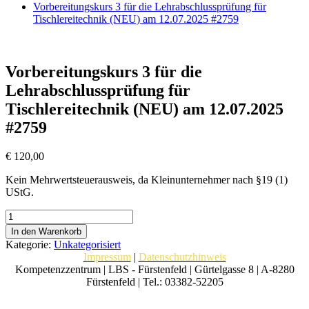
Vorbereitungskurs 3 für die Lehrabschlussprüfung für
Tischlereitechnik (NEU) am 12.07.2025 #2759
Vorbereitungskurs 3 für die
Lehrabschlussprüfung für
Tischlereitechnik (NEU) am 12.07.2025
#2759
€
120,00
Kein Mehrwertsteuerausweis, da Kleinunternehmer nach §19 (1)
UStG.
Vorbereitungskurs
3
In den Warenkorb
für
Kategorie:
Unkategorisiert
die
Impressum
|
Datenschutzhinweis
Lehrabschlussprüfung
Kompetenzzentrum | LBS - Fürstenfeld | Gürtelgasse 8 | A-8280
für
Fürstenfeld | Tel.: 03382-52205
Tischlereitechnik
(NEU)