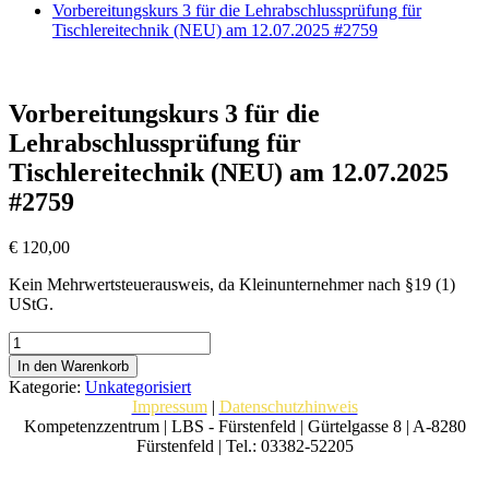
Vorbereitungskurs 3 für die Lehrabschlussprüfung für
Tischlereitechnik (NEU) am 12.07.2025 #2759
Vorbereitungskurs 3 für die
Lehrabschlussprüfung für
Tischlereitechnik (NEU) am 12.07.2025
#2759
€
120,00
Kein Mehrwertsteuerausweis, da Kleinunternehmer nach §19 (1)
UStG.
Vorbereitungskurs
3
In den Warenkorb
für
Kategorie:
Unkategorisiert
die
Impressum
|
Datenschutzhinweis
Lehrabschlussprüfung
Kompetenzzentrum | LBS - Fürstenfeld | Gürtelgasse 8 | A-8280
für
Fürstenfeld | Tel.: 03382-52205
Tischlereitechnik
(NEU)