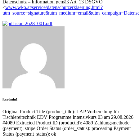
Datenschutz – Information gemäß Art. 13 DSGVO
<
www.wko.at/service/datenschutzerklaerung.html?
utm_source=signature&utm_medium=email&utm_campaign=Datenschu
2628_001.pdf
lbsadmin1
Original Product Title (product_title): LAP Vorbereitung für
Tischlereitechnik EDV Programme Intensivkurs 03 am 29.08.2026
#4089 Extracted Product ID (productid): 4089 Zahlungsmethode
(payment): stripe Order Status (order_status): processing Payment
Status (payment_status): ok